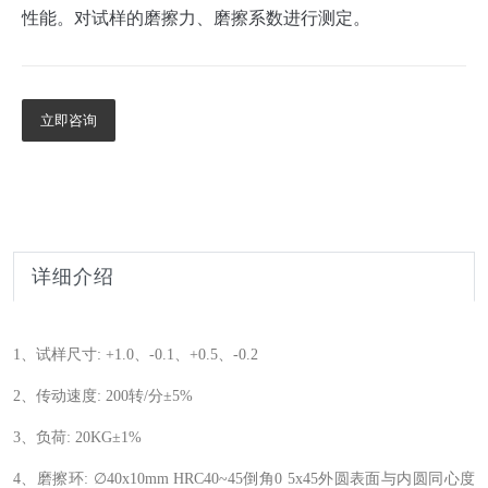
性能。对试样的磨擦力、磨擦系数进行测定。
立即咨询
详细介绍
1
、试样尺寸: +1.0、-0.1、+0.5、-0.2
2
、传动速度: 200转/分±5%
3
、负荷: 20KG±1%
∅
4
、磨擦环:
40x10mm HRC40~45
倒角0 5x45外圆表面与内圆同心度